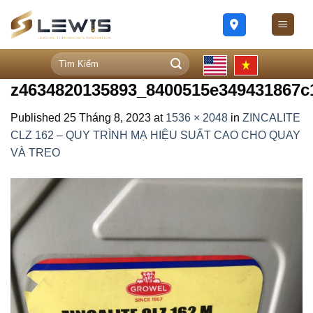
Skip
to
content
Tìm
kiếm:
z4634820135893_8400515e349431867c
Published
25 Tháng 8, 2023
at
1536 × 2048
in
ZINCALITE
CLZ 162 – QUY TRÌNH MẠ HIỆU SUẤT CAO CHO QUAY
VÀ TREO