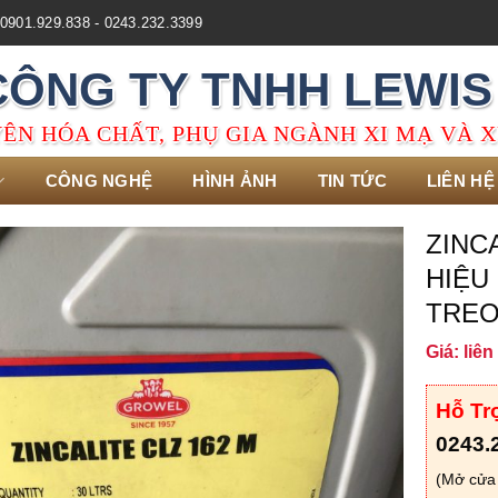
0901.929.838 - 0243.232.3399
CÔNG TY TNHH LEWIS
ÊN HÓA CHẤT, PHỤ GIA NGÀNH XI MẠ VÀ X
CÔNG NGHỆ
HÌNH ẢNH
TIN TỨC
LIÊN HỆ
ZINC
HIỆU
TRE
Giá: liên
Hỗ Tr
0243.
(Mở cửa