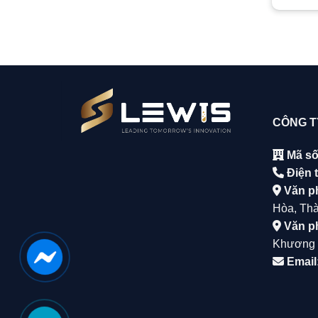
CÔNG T
Mã số
Điện t
Văn p
Hòa, Tha
Văn p
Khương 
Email