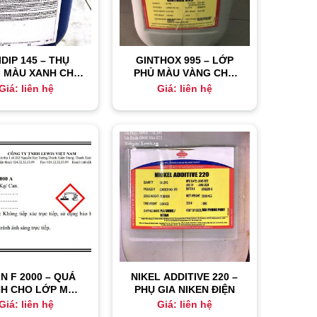
IDIP 145 – THỤ
GINTHOX 995 – LỚP
 MÀU XANH CHO
PHỦ MÀU VÀNG CHO
MẠ KẼM
LỚP MẠ KẼM CLORUA
Giá: liên hệ
Giá: liên hệ
N F 2000 – QUÁ
NIKEL ADDITIVE 220 –
NH CHO LỚP MẠ
PHỤ GIA NIKEN ĐIỆN
SÁNG BÓNG
Giá: liên hệ
Giá: liên hệ