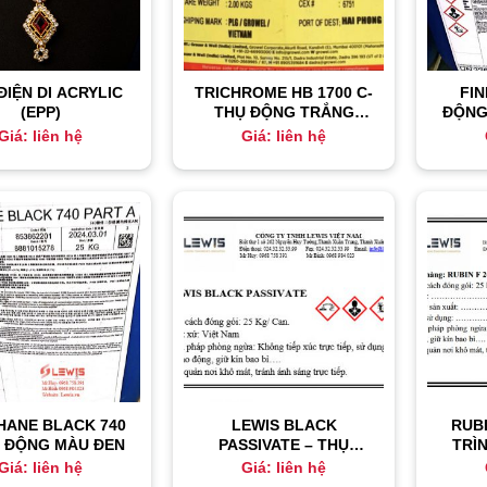
ĐIỆN DI ACRYLIC
TRICHROME HB 1700 C-
FIN
(EPP)
THỤ ĐỘNG TRẮNG
ĐỘNG
XANH
Giá: liên hệ
Giá: liên hệ
HANE BLACK 740
LEWIS BLACK
RUBI
Ụ ĐỘNG MÀU ĐEN
PASSIVATE – THỤ
TRÌ
ĐỘNG ĐEN
Giá: liên hệ
Giá: liên hệ