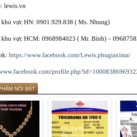
: lewis.vn
e khu vực HN: 0901.929.838 ( Ms. Nhung)
e khu vực HCM: 0968984023 ( Mr. Bỉnh) – 0968758
ok:
https://www.facebook.com/Lewis.phugiaxima/
//www.facebook.com/profile.php?id=100083869693
PHẨM NỔI BẬT