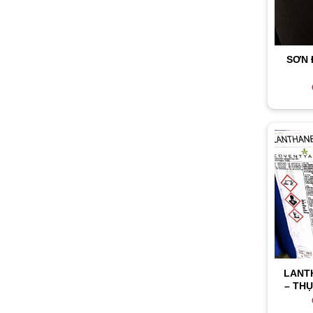
SƠN 
LANT
– TH