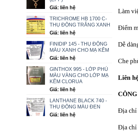
Giá: liên hệ
Làm việ
TRICHROME HB 1700 C-
THỤ ĐỘNG TRẮNG XANH
Điểm mâ
Giá: liên hệ
Dễ dàng
FINIDIP 145 - THỤ ĐỘNG
MÀU XANH CHO MẠ KẼM
Giá: liên hệ
Che phủ
GINTHOX 995 - LỚP PHỦ
MÀU VÀNG CHO LỚP MẠ
Liên h
KẼM CLORUA
Giá: liên hệ
CÔNG 
LANTHANE BLACK 740 -
THỤ ĐỘNG MÀU ĐEN
Địa chỉ
Giá: liên hệ
Địa ch