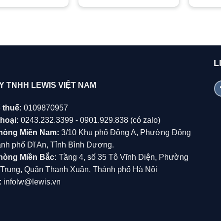
L
Y TNHH LEWIS VIỆT NAM
 thuế:
0109870957
hoại:
0243.232.3399 - 0901.929.838 (có zalo)
hòng Miền Nam:
3/10 Khu phố Đông A, Phường Đông
̀nh phố Dĩ An, Tỉnh Bình Dương.
hòng Miền Bắc:
Tầng 4, số 35 Tô Vĩnh Diện, Phường
Trung, Quận Thanh Xuân, Thành phố Hà Nội
:
infolw@lewis.vn