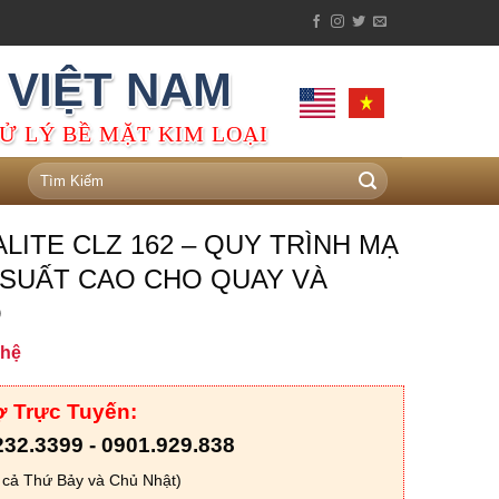
 VIỆT NAM
Ử LÝ BỀ MẶT KIM LOẠI
Tìm
kiếm:
ALITE CLZ 162 – QUY TRÌNH MẠ
 SUẤT CAO CHO QUAY VÀ
O
 hệ
ợ Trực Tuyến:
232.3399 - 0901.929.838
 cả Thứ Bảy và Chủ Nhật)