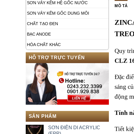
SƠN VẢY KẼM HỆ GỐC NƯỚC
MÔ TẢ
SƠN VẢY KẼM GỐC DUNG MÔI
ZINC
CHẤT TẠO ĐEN
TRE
BẠC ANODE
HÓA CHẤT KHÁC
Quy tr
HỖ TRỢ TRỰC TUYẾN
CLZ 1
Đặc điể
sáng củ
động mạ
Tính n
SẢN PHẨM
SƠN ĐIỆN DI ACRYLIC
Tiết ki
(EPP)