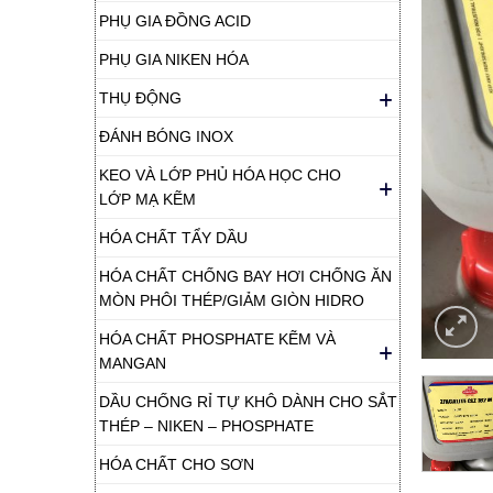
PHỤ GIA ĐỒNG ACID
PHỤ GIA NIKEN HÓA
THỤ ĐỘNG
ĐÁNH BÓNG INOX
KEO VÀ LỚP PHỦ HÓA HỌC CHO
LỚP MẠ KẼM
HÓA CHẤT TẨY DẦU
HÓA CHẤT CHỐNG BAY HƠI CHỐNG ĂN
MÒN PHÔI THÉP/GIẢM GIÒN HIDRO
HÓA CHẤT PHOSPHATE KẼM VÀ
MANGAN
DẦU CHỐNG RỈ TỰ KHÔ DÀNH CHO SẮT
THÉP – NIKEN – PHOSPHATE
HÓA CHẤT CHO SƠN