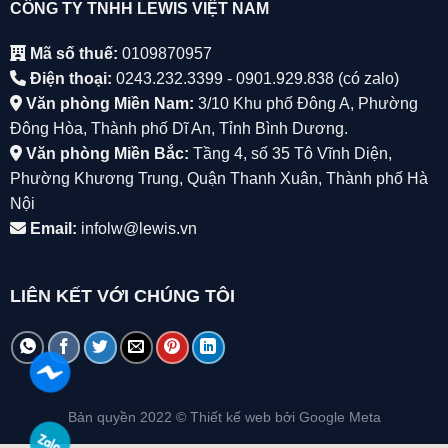
CÔNG TY TNHH LEWIS VIỆT NAM
Mã số thuế:
0109870957
Điện thoại:
0243.232.3399 - 0901.929.838 (có zalo)
Văn phòng Miền Nam:
3/10 Khu phố Đông A, Phường
Đông Hòa, Thành phố Dĩ An, Tỉnh Bình Dương.
Văn phòng Miền Bắc:
Tầng 4, số 35 Tô Vĩnh Diện,
Phường Khương Trung, Quận Thanh Xuân, Thành phố Hà
Nội
Email:
infolw@lewis.vn
LIÊN KẾT VỚI CHÚNG TÔI
Bản quyền 2022 ©
Thiết kế web
bởi Google Meta