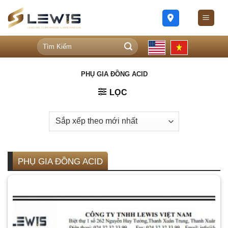
Skip
to
content
Tìm
kiếm:
PHỤ GIA ĐỒNG ACID
LỌC
PHỤ GIA ĐỒNG ACID