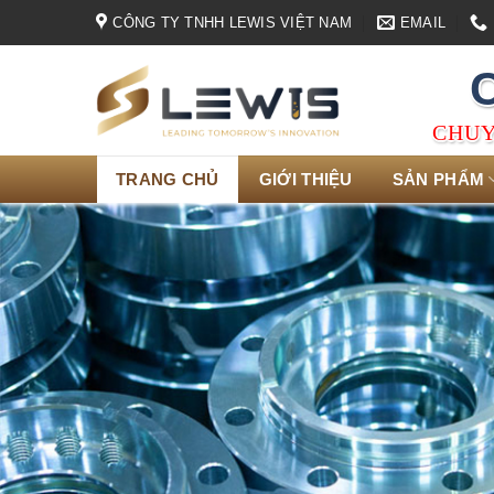
Skip
CÔNG TY TNHH LEWIS VIỆT NAM
EMAIL
to
content
CHUY
TRANG CHỦ
GIỚI THIỆU
SẢN PHẨM