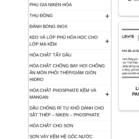
PHỤ GIA NIKEN HÓA
THỤ ĐỘNG
ĐÁNH BÓNG INOX
KEO VÀ LỚP PHỦ HÓA HỌC CHO
LỚP MẠ KẼM
HÓA CHẤT TẨY DẦU
HÓA CHẤT CHỐNG BAY HƠI CHỐNG
ĂN MÒN PHÔI THÉP/GIẢM GIÒN
HIDRO
L
HÓA CHẤT PHOSPHATE KẼM VÀ
PA
MANGAN
DẦU CHỐNG RỈ TỰ KHÔ DÀNH CHO
SẮT THÉP – NIKEN – PHOSPHATE
HÓA CHẤT CHO SƠN
SƠN VẢY KẼM HỆ GỐC NƯỚC