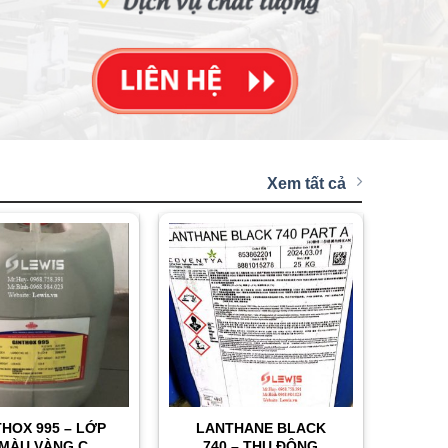
Xem tất cả
THOX 995 – LỚP
LANTHANE BLACK
 MÀU VÀNG CHO
740 – THỤ ĐỘNG