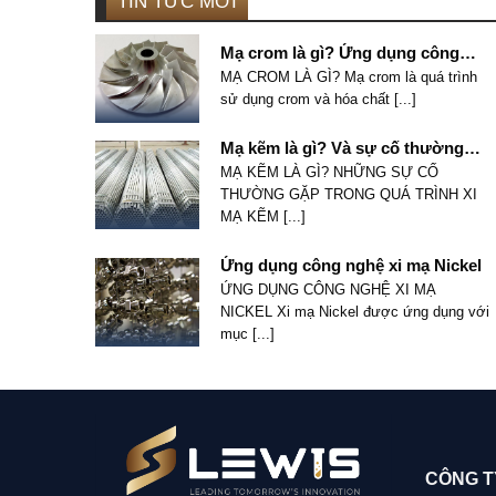
TIN TỨC MỚI
Mạ crom là gì? Ứng dụng công
nghệ của mạ crom trong công
MẠ CROM LÀ GÌ? Mạ crom là quá trình
nghiệp
sử dụng crom và hóa chất [...]
Mạ kẽm là gì? Và sự cố thường
gặp
MẠ KẼM LÀ GÌ? NHỮNG SỰ CỐ
THƯỜNG GẶP TRONG QUÁ TRÌNH XI
MẠ KẼM [...]
Ứng dụng công nghệ xi mạ Nickel
ỨNG DỤNG CÔNG NGHỆ XI MẠ
NICKEL Xi mạ Nickel được ứng dụng với
mục [...]
CÔNG T