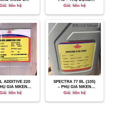
LỚP MẠ KẼM
MÀU ĐEN
Giá: liên hệ
Giá: liên hệ
CLORUA
L ADDITIVE 220
SPECTRA 77 BL (105)
PHỤ GIA NIKEN
– PHỤ GIA NIKEN
ĐIỆN
ĐIỆN
Giá: liên hệ
Giá: liên hệ