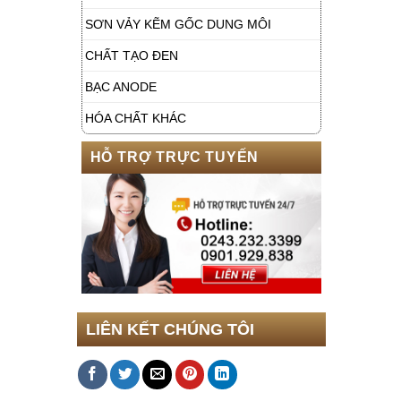
SƠN VẢY KẼM GỐC DUNG MÔI
CHẤT TẠO ĐEN
BẠC ANODE
HÓA CHẤT KHÁC
HỖ TRỢ TRỰC TUYẾN
LIÊN KẾT CHÚNG TÔI