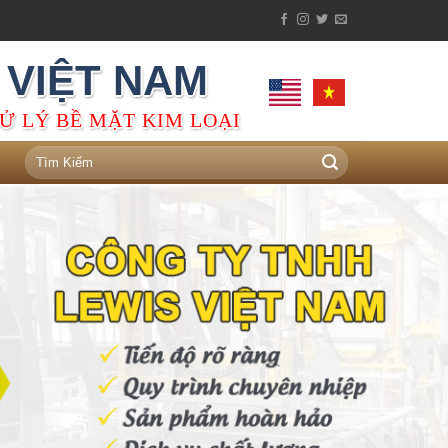
 VIỆT NAM
Ử LÝ BỀ MẶT KIM LOẠI
Tìm
kiếm: