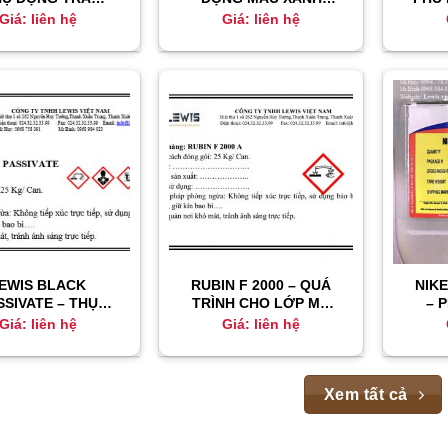
XANH
CHO MẠ KẼM
Giá: liên hệ
Giá: liên hệ
EWIS BLACK
RUBIN F 2000 – QUÁ
NIKE
SSIVATE – THỤ
TRÌNH CHO LỚP MẠ
– 
ĐỘNG ĐEN
SÁNG BÓNG
Giá: liên hệ
Giá: liên hệ
Xem tất cả