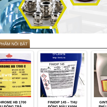
PHẨM NỔI BẬT
HROME HB 1700
FINIDIP 145 – THỤ
GIN
HỤ ĐỘNG TRẮNG
ĐỘNG MÀU XANH
PHỦ