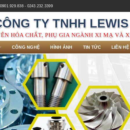
0901.929.838 - 0243.232.3399
CÔNG TY TNHH LEWIS
ÊN HÓA CHẤT, PHỤ GIA NGÀNH XI MẠ VÀ X
CÔNG NGHỆ
HÌNH ẢNH
TIN TỨC
LIÊN HỆ