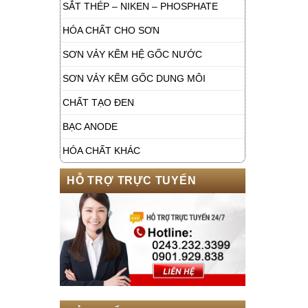
SẮT THÉP – NIKEN – PHOSPHATE
HÓA CHẤT CHO SƠN
SƠN VẢY KẼM HỆ GỐC NƯỚC
SƠN VẢY KẼM GỐC DUNG MÔI
CHẤT TẠO ĐEN
BẠC ANODE
HÓA CHẤT KHÁC
HỖ TRỢ TRỰC TUYẾN