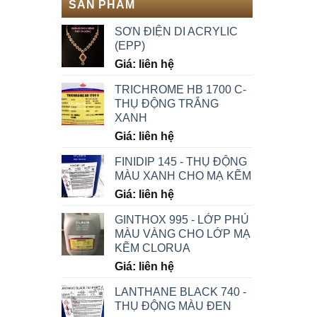
SẢN PHẨM
SƠN ĐIỆN DI ACRYLIC
(EPP)
Giá: liên hệ
TRICHROME HB 1700 C-
THỤ ĐỘNG TRẮNG
XANH
Giá: liên hệ
FINIDIP 145 - THỤ ĐỘNG
MÀU XANH CHO MẠ KẼM
Giá: liên hệ
GINTHOX 995 - LỚP PHỦ
MÀU VÀNG CHO LỚP MẠ
KẼM CLORUA
Giá: liên hệ
LANTHANE BLACK 740 -
THỤ ĐỘNG MÀU ĐEN