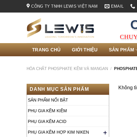
Skip
CÔNG TY TNHH LEWIS VIỆT NAM
EMAIL
to
content
CHUY
TRANG CHỦ
GIỚI THIỆU
SẢN PHẨM
HÓA CHẤT PHOSPHATE KẼM VÀ MANGAN
/
PHOSPHAT
Không tì
DANH MỤC SẢN PHẨM
SẢN PHẨM NỔI BẬT
PHỤ GIA KẼM KIỀM
PHỤ GIA KẼM ACID
PHỤ GIA KẼM HỢP KIM NIKEN