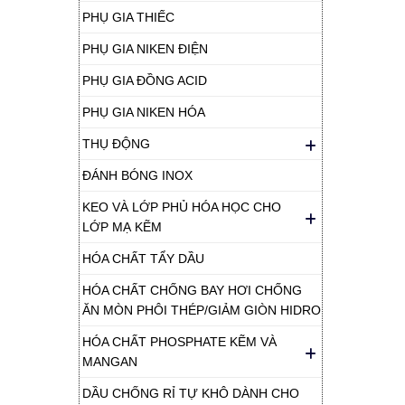
PHỤ GIA THIẾC
PHỤ GIA NIKEN ĐIỆN
PHỤ GIA ĐỒNG ACID
PHỤ GIA NIKEN HÓA
THỤ ĐỘNG
ĐÁNH BÓNG INOX
KEO VÀ LỚP PHỦ HÓA HỌC CHO
LỚP MẠ KẼM
HÓA CHẤT TẨY DẦU
HÓA CHẤT CHỐNG BAY HƠI CHỐNG
ĂN MÒN PHÔI THÉP/GIẢM GIÒN HIDRO
HÓA CHẤT PHOSPHATE KẼM VÀ
MANGAN
DẦU CHỐNG RỈ TỰ KHÔ DÀNH CHO