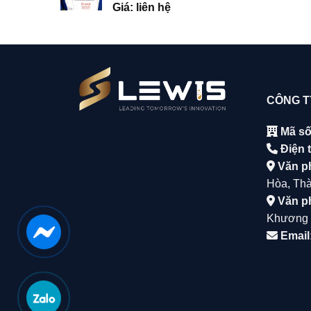
Giá: liên hệ
CÔNG T
Mã số
Điện t
Văn p
Hòa, Tha
Văn p
Khương 
Email