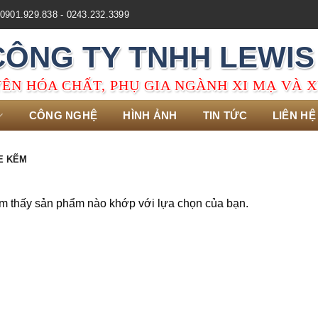
0901.929.838 - 0243.232.3399
CÔNG TY TNHH LEWIS
ÊN HÓA CHẤT, PHỤ GIA NGÀNH XI MẠ VÀ X
CÔNG NGHỆ
HÌNH ẢNH
TIN TỨC
LIÊN HỆ
E KẼM
m thấy sản phẩm nào khớp với lựa chọn của bạn.