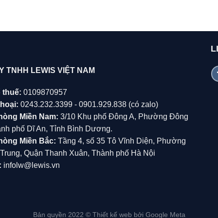
L
Y TNHH LEWIS VIỆT NAM
 thuế:
0109870957
hoại:
0243.232.3399 - 0901.929.838 (có zalo)
hòng Miền Nam:
3/10 Khu phố Đông A, Phường Đông
̀nh phố Dĩ An, Tỉnh Bình Dương.
hòng Miền Bắc:
Tầng 4, số 35 Tô Vĩnh Diện, Phường
Trung, Quận Thanh Xuân, Thành phố Hà Nội
:
infolw@lewis.vn
Bản quyền 2022 ©
Thiết kế web
bởi Google Meta