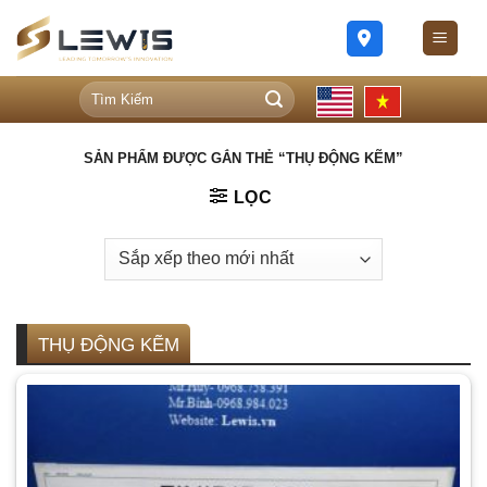
Skip
to
content
Tìm
kiếm:
SẢN PHẨM ĐƯỢC GẮN THẺ “THỤ ĐỘNG KẼM”
LỌC
THỤ ĐỘNG KẼM