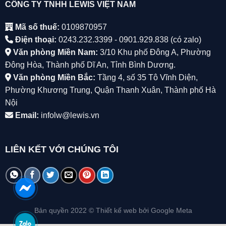
CÔNG TY TNHH LEWIS VIỆT NAM
Mã số thuế:
0109870957
Điện thoại:
0243.232.3399 - 0901.929.838 (có zalo)
Văn phòng Miền Nam:
3/10 Khu phố Đông A, Phường
Đông Hòa, Thành phố Dĩ An, Tỉnh Bình Dương.
Văn phòng Miền Bắc:
Tầng 4, số 35 Tô Vĩnh Diện,
Phường Khương Trung, Quận Thanh Xuân, Thành phố Hà
Nội
Email:
infolw@lewis.vn
LIÊN KẾT VỚI CHÚNG TÔI
Bản quyền 2022 ©
Thiết kế web
bởi Google Meta