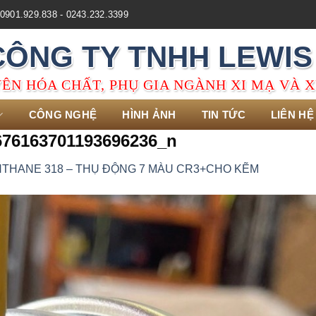
0901.929.838 - 0243.232.3399
CÔNG TY TNHH LEWIS
ÊN HÓA CHẤT, PHỤ GIA NGÀNH XI MẠ VÀ X
CÔNG NGHỆ
HÌNH ẢNH
TIN TỨC
LIÊN HỆ
676163701193696236_n
THANE 318 – THỤ ĐỘNG 7 MÀU CR3+CHO KẼM