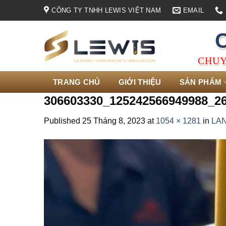
Skip
CÔNG TY TNHH LEWIS VIỆT NAM
EMAIL
to
content
CHUY
TRANG CHỦ
GIỚI THIỆU
SẢN PHẨM
306603330_125242566949988_2
Published
25 Tháng 8, 2023
at
1054 × 1281
in
LAN