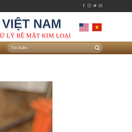
 VIỆT NAM
Ử LÝ BỀ MẶT KIM LOẠI
Tìm
kiếm: