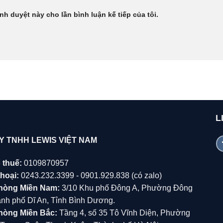
ình duyệt này cho lần bình luận kế tiếp của tôi.
L
Y TNHH LEWIS VIỆT NAM
 thuế:
0109870957
hoại:
0243.232.3399 - 0901.929.838 (có zalo)
hòng Miền Nam:
3/10 Khu phố Đông A, Phường Đông
̀nh phố Dĩ An, Tỉnh Bình Dương.
hòng Miền Bắc:
Tầng 4, số 35 Tô Vĩnh Diện, Phường