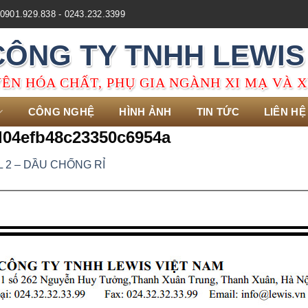
0901.929.838 - 0243.232.3399
CÔNG TY TNHH LEWIS
ÊN HÓA CHẤT, PHỤ GIA NGÀNH XI MẠ VÀ X
CÔNG NGHỆ
HÌNH ẢNH
TIN TỨC
LIÊN HỆ
d04efb48c23350c6954a
L 2 – DẦU CHỐNG RỈ