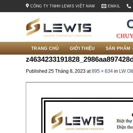
Skip
CÔNG TY TNHH LEWIS VIỆT NAM
EMAIL
to
content
CHUY
TRANG CHỦ
GIỚI THIỆU
SẢN PHẨM
z4634233191828_2986aa897428
Published
25 Tháng 8, 2023
at
895 × 634
in
LW OI