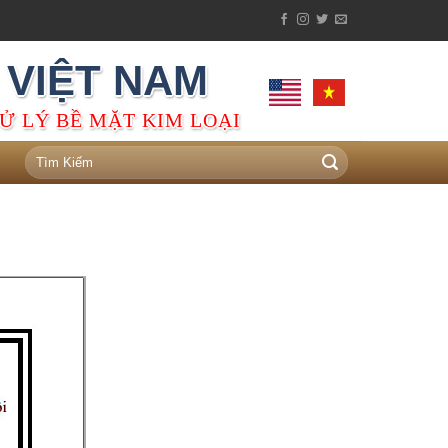
 VIỆT NAM
Ử LÝ BỀ MẶT KIM LOẠI
Tìm
kiếm: