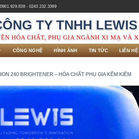
0901.929.838 - 0243.232.3399
CÔNG TY TNHH LEWIS
ÊN HÓA CHẤT, PHỤ GIA NGÀNH XI MẠ VÀ X
CÔNG NGHỆ
HÌNH ẢNH
TIN TỨC
LIÊN HỆ
ION 240 BRIGHTENER – HÓA CHẤT PHỤ GIA KẼM KIỀM