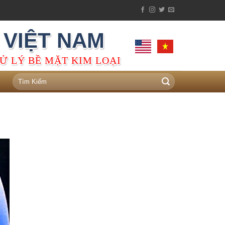
 VIỆT NAM
Ử LÝ BỀ MẶT KIM LOẠI
Tìm
kiếm: