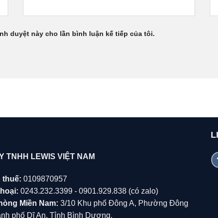
ình duyệt này cho lần bình luận kế tiếp của tôi.
L
Y TNHH LEWIS VIỆT NAM
 thuế:
0109870957
hoại:
0243.232.3399 - 0901.929.838 (có zalo)
hòng Miền Nam:
3/10 Khu phố Đông A, Phường Đông
̀nh phố Dĩ An, Tỉnh Bình Dương.