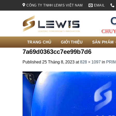
Skip
CÔNG TY TNHH LEWIS VIỆT NAM
EMAIL
to
content
CHUY
TRANG CHỦ
GIỚI THIỆU
SẢN PHẨM
7a69d0363cc7ee99b7d6
Published
25 Tháng 8, 2023
at
828 × 1097
in
PRIM