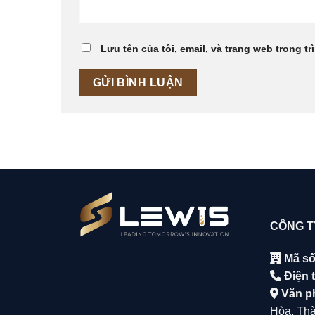
Lưu tên của tôi, email, và trang web trong tr
CÔNG T
Mã số
Điện t
Văn p
Hòa, Tha