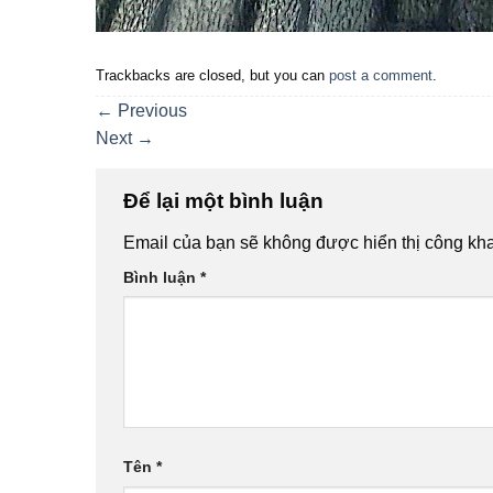
Trackbacks are closed, but you can
post a comment
.
←
Previous
Next
→
Để lại một bình luận
Email của bạn sẽ không được hiển thị công kha
Bình luận
*
Tên
*