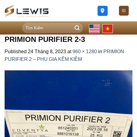
Skip
to
content
Tìm
kiếm:
PRIMION PURIFIER 2-3
Published
24 Tháng 8, 2023
at
960 × 1280
in
PRIMION
PURIFIER 2 – PHỤ GIA KẼM KIỀM