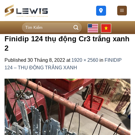
Skip
to
content
Tìm
kiếm:
Finidip 124 thụ động Cr3 trắng xanh
2
Published
30 Tháng 8, 2022
at
1920 × 2560
in
FINIDIP
124 – THỤ ĐỘNG TRẮNG XANH