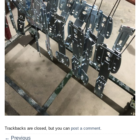
Trackbacks are closed, but you can
post a comment
.
←
Previous